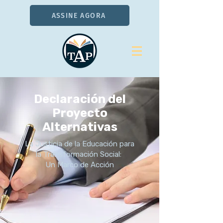
ASSINE AGORA
Declaración del
Proyecto
Alternativas
La Justicia de la Educación para
la
Transformación Social:
Un Marco de Acción