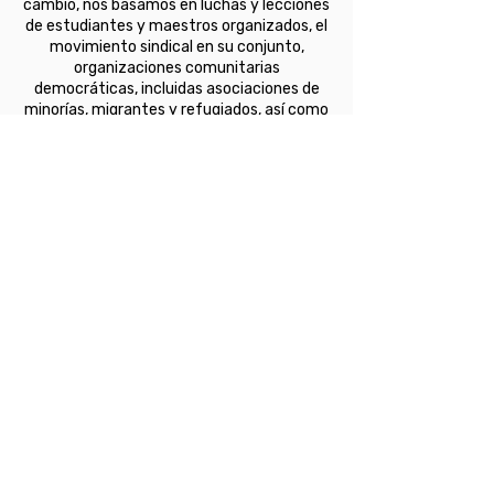
cambio, nos basamos en luchas y lecciones
de estudiantes y maestros organizados, el
movimiento sindical en su conjunto,
organizaciones comunitarias
democráticas, incluidas asociaciones de
minorías, migrantes y refugiados, así como
medios de comunicación independientes,
organizaciones y profesionales que
compartan nuestro compromiso para
promover la justicia en las sociedades
reales y defectuosas en las que vivimos.
Estos grupos ya han desarrollado
alternativas para la justicia educativa,
incluyendo escuelas y programas de
educación no formal que apoyan la
soberanía socialista, indígena y negra del
siglo XXI, el decolonialismo, Black Lives
Matter, abolicionista y pedagogías críticas.
La justicia en la educación depende
del avance de los objetivos
relacionados con la justicia en
cuatro áreas: